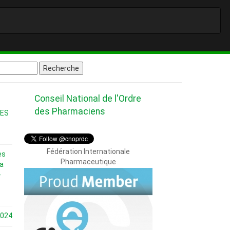
on ASSANI, Sec Brigitte MUTOMPE, Sec Adj Junior DISASHI, Tr
Conseil National de l'Ordre
des Pharmaciens
ES
Fédération Internationale
es
Pharmaceutique
a
-
2024