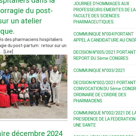
pitaliers dans la
JOURNEE D'HOMMAGES AUX
orragie du post-
PROFESSEURS EMERITES DE LA
FACULTE DES SCIENCES
sur un atelier
PHARMACEUTIQUES.
ique.
COMMUNIQUE N°004 PORTANT
s des pharmaciens hospitaliers
APPEL A CANDIDATURE AU CNO
agie du post-partum : retour sur un
. [Lire]
DECISION N°005/2021 PORTANT
REPORT DU 5ème CONGRES
COMMUNIQUE N°003/2021
DECISION N°002/2021 PORTANT
CONVOCATION DU 5ème CONGR
ORDINAIRE DE L'ORDRE DES
PHARMACIENS
COMMUNIQUE N°002/2021 DE L
PRESIDENCE DE LA FEDERATION
UNE SANTE
aire décembre 2024