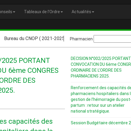
onseils
Tableaux de l’Ordre
Actualités
reau du CNOP ( 2021-2025) : President Glorry PANZU, VP Leb
Pharmacien
DECISION N°002/2025 PORTANT
2/2025 PORTANT
CONVOCATION DU 6ème CONGR
DU 6ème CONGRES
ORDINAIRE DE L'ORDRE DES
PHARMACIENS 2025.
'ORDRE DES
Renforcement des capacités d
025.
pharmaciens hospitaliers dans l
gestion de l’hémorragie du post
partum : retour sur un atelier
national stratégique.
es capacités des
Session Budgétaire décembre 