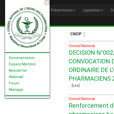
Présentation
Législation
C
CNOP
Bu
CNOP
Conseil National
DECISION N°00
Documentation
CONVOCATION 
Espace Membre
ORDINAIRE DE L
Newsletter
Webmail
PHARMACIENS 2
Forum
... [Lire]
Manager
Conseil National
Renforcement d