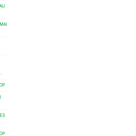
 AU
 MAI
..
NOP
U
ES
NOP